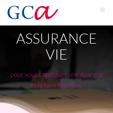
Passer
au
contenu
ASSURANCE
VIE
pour vous constituer une épargne
et la faire fructifier.