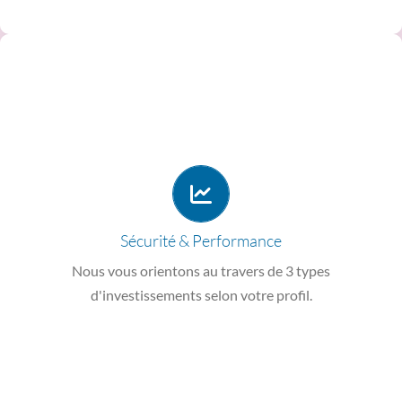
et rechercher plus de performances.
financiers (actions, obligations, immobiliers) pour diversifier
Les unités de compte
: des investissements sur les marchés
grand rendement sur le long terme.
permettant d’utiliser des actifs plus risqués mais à plus
l’échéance que vous déterminez (minimum de 10 ans)
Sécurité & Performance
L’euro-croissance
: des versements garantis uniquement à
Nous vous orientons au travers de 3 types
chaque année.
d'investissements selon votre profil.
Les fonds en euros
: une épargne sécurisée revalorisée
sécurisés et performants
Choisissez des investissements