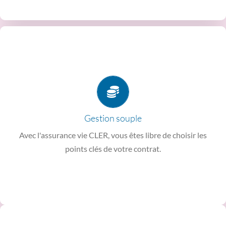
totalité.
Un capital disponible à tout moment
: en partie ou en
réorientation de votre épargne.
Possibilité de changement du type de gestion
ou
Gestion souple
requis.
Avec l'assurance vie CLER, vous êtes libre de choisir les
versements
: occasionnels ou réguliers, selon les minima
points clés de votre contrat.
Choix du montant, du mode et de la périodicité des
La souplesse de notre assurance vie