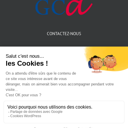
CONTACTEZ-NOUS
167 Rue Charles Germain
69400 Villefranche-sur-Saône
Téléphone :
04 74 62 17 16
Email:
contact@gca2p.fr
© Copyright 2019 -
2026 | Tous droits réservés | Site internet
réalisé par
MARKET-On.