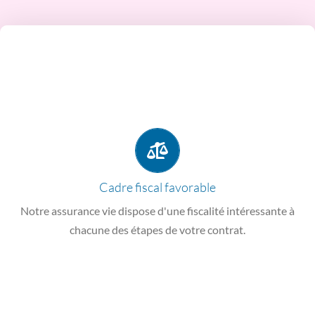
lors de sa mise en service.
exonérée d’impôt sur le revenu selon l’âge que vous aviez
Lors d’une rente
: la rente viagère est partiellement
rachetée.
seulement sur les produits réalisés et pas sur l’épargne
Lors d’un rachat
: l’impôt sur les revenus est calculé
Cadre fiscal favorable
votre adhésion.
Notre assurance vie dispose d'une fiscalité intéressante à
exonérées d’impôt sur le revenu pendant toute la durée de
chacune des étapes de votre contrat.
Durant votre épargne
: les plus-values réalisées sont
chaque étape
Bénéficiez d'une fiscalité optimale à