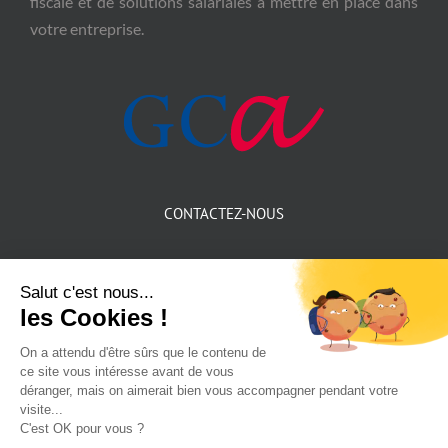
fiscale et de solutions salariales à mettre en place dans
votre entreprise.
CONTACTEZ-NOUS
167 Rue Charles Germain
69400 Villefranche-sur-Saône
Téléphone :
04 74 62 17 16
Email:
contact@gca2p.fr