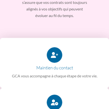
s’assure que vos contrats sont toujours
alignés à vos objectifs qui peuvent
évoluer au fil du temps.
évoluent.
prend de vos nouvelles afin de savoir si vos besoins
Vous disposez d’un interlocuteur dédié qui vous connait et
Maintien du contact
au moins 1 fois par an
GCA vous accompagne à chaque étape de votre vie.
votre carrière et de votre vie personnelle.