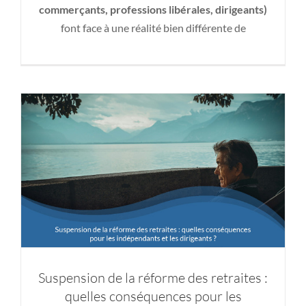
Suspension de la réforme des retraites :
commerçants, professions libérales, dirigeants)
quelles conséquences pour les
font face à une réalité bien différente de
indépendants et les dirigeants ?
Retraite
Suspension de la réforme des retraites :
quelles conséquences pour les