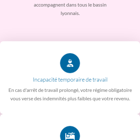
accompagnent dans tous le bassin
lyonnais.
moment de la souscription.
complémentaire dont vous choisissez le montant au
régime professionnel vous assurent un revenu
Incapacité temporaire de travail
Les garanties indemnité perte de revenu et complément au
En cas d'arrêt de travail prolongé, votre régime obligatoire
Incapacité
vous verse des indemnités plus faibles que votre revenu.
rampe d’accès, …).