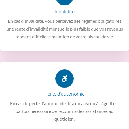
nécessaires à votre nouvelle situation (installation d’une
quant à lui de procéder aux différents aménagements
Invalidité
face à vos charges. Le
capital d’invalidité
vous permet
En cas d'invalidité, vous percevez des régimes obligatoires
La
rente d’invalidité
vous assure un complément pour faire
une rente d’invalidité mensuelle plus faible que vos revenus
Invalidité
rendant difficile le maintien de votre niveau de vie.
(aide ménagère, assistante de vie, …).
faire face à d’éventuels frais médicaux et frais d’assistance
Perte d'autonomie
La
garantie relais autonomie
vous permet d’anticiper pour
En cas de perte d'autonomie lié à un aléa ou à l'âge, il est
Perte d'autonomie
parfois nécessaire de recourir à des assistances au
quotidien.