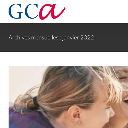
Passer
au
Contrat d
contenu
Protectio
Archives mensuelles :
janvier 2022